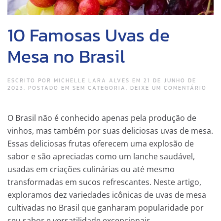
10 Famosas Uvas de
Mesa no Brasil
ESCRITO POR
MICHELLE LARA ALVES
EM
21 DE JUNHO DE
2023
. POSTADO EM
SEM CATEGORIA
.
DEIXE UM COMENTÁRIO
O Brasil não é conhecido apenas pela produção de
vinhos, mas também por suas deliciosas uvas de mesa.
Essas deliciosas frutas oferecem uma explosão de
sabor e são apreciadas como um lanche saudável,
usadas em criações culinárias ou até mesmo
transformadas em sucos refrescantes. Neste artigo,
exploramos dez variedades icônicas de uvas de mesa
cultivadas no Brasil que ganharam popularidade por
seu sabor e versatilidade excepcionais.